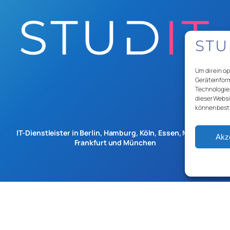
Um dir ein o
Geräteinform
Technologien
dieser Websi
können best
IT-Dienstleister in Berlin, Hamburg, Köln, Essen, Münster,
Akz
Frankfurt und München
AGBs
Impressum
Datenschutz
©2026 stud-IT GmbH