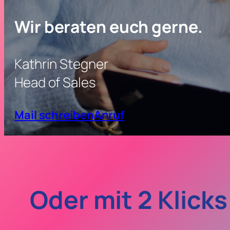
Wir beraten euch gerne.
Kathrin Stegner
Head of Sales
Mail schreiben
Anruf
Oder mit 2 Klick