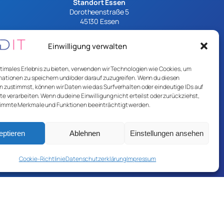
Standort Essen
Dorotheenstraße 5
45130 Essen
Standort Münster
Einwilligung verwalten
Sentruper Höhe 29
48149 Münster
ptimales Erlebnis zu bieten, verwenden wir Technologien wie Cookies, um
Standort München
ationen zu speichern und/oder darauf zuzugreifen. Wenn du diesen
Josephspitalstraße 15
 zustimmst, können wir Daten wie das Surfverhalten oder eindeutige IDs auf
80331 München
te verarbeiten. Wenn du deine Einwilligung nicht erteilst oder zurückziehst,
immte Merkmale und Funktionen beeinträchtigt werden.
eptieren
Ablehnen
Einstellungen ansehen
Cookie-Richtlinie
Datenschutzerklärung
Impressum